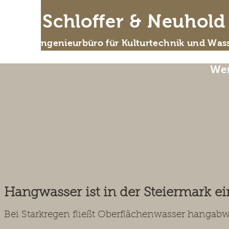
IB Schloffer & Neuhol
Das Ingenieurbüro für Kulturtechnik und Wass
Wer
Hangwas
Gefährdungsana
Hangwasser ist in der Steiermark ei
Bei Starkregen fließt Oberflächenwasser hangab