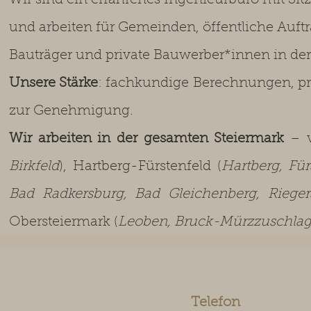
Wir sind ein erfahrenes Ingenieurbüro mit Si
und arbeiten für Gemeinden, öffentliche Auft
Bauträger und private Bauwerber*innen in de
Unsere Stärke
: fachkundige Berechnungen, pr
zur Genehmigung.
Wir arbeiten in der gesamten Steiermark
– v
Birkfeld
), Hartberg-Fürstenfeld (
Hartberg, Für
Bad Radkersburg, Bad Gleichenberg, Riege
Obersteiermark (
Leoben, Bruck-Mürzzuschlag,
Telefon