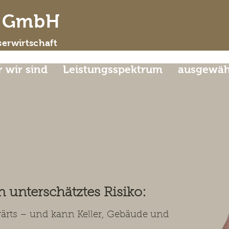
d GmbH
erwirtschaft
 wir sind
Leistungsspektrum
ausgewähl
ser Steiermark –
lyse, Schutz & Planung
n unterschätztes Risiko:
wärts – und kann Keller, Gebäude und