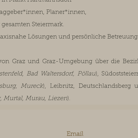
tz in Markt Hartmannsdorf
raggeber*innen, Planer*innen,
r gesamten Steiermark.
axisnahe Lösungen und persönliche Betreuung
on Graz und Graz-Umgebung über die Bezirk
stenfeld
,
Bad Waltersdorf, Pöllau
), Südoststeie
rsburg, Mureck
), Leibnitz, Deutschlandsberg 
 Murtal, Murau, Liezen
).
Email