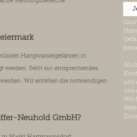
anze Siedlungsbereiche
J
Grun
Hang
teiermark
Gefä
pass
t müssen Hangwassergefahren in
​Nut
t werden. Fehlt ein entsprechendes
Kont
werden. Wir erstellen die notwendigen
uns 
uns 
Wir 
Bere
Einr
offer-Neuhold GmbH?