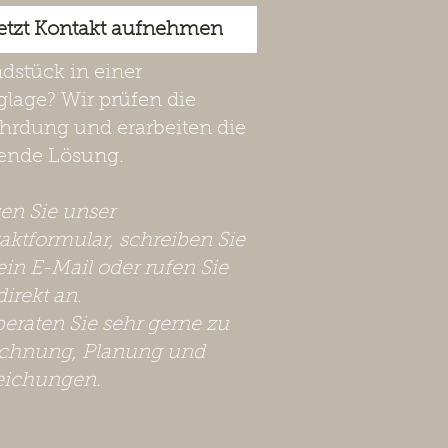
etzt Kontakt aufnehmen
dstück in einer
lage? Wir prüfen die
hrdung und erarbeiten die
ende Lösung.
zen Sie unser
aktformular, schreiben Sie
ein E-Mail oder rufen Sie
direkt an.
beraten Sie sehr gerne zu
chnung, Planung und
eichungen.