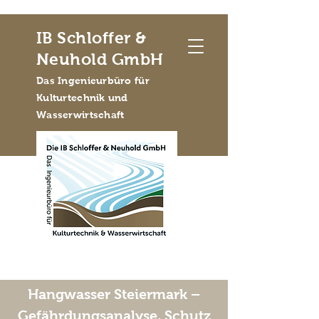
IB Schloffer &
Neuhold GmbH
Das Ingenieurbüro für
Kulturtechnik und
Wasserwirtschaft
Hangwasser Steiermark –
Gefährdungsanalyse, Schutz