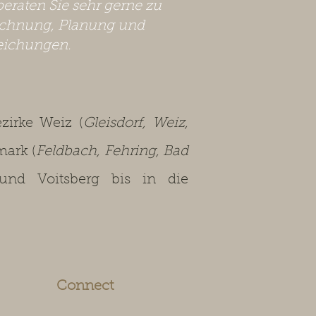
beraten Sie sehr gerne zu
chnung, Planung und
eichungen.
irke Weiz (
Gleisdorf, Weiz,
mark (
Feldbach, Fehring, Bad
 und Voitsberg bis in die
Connect