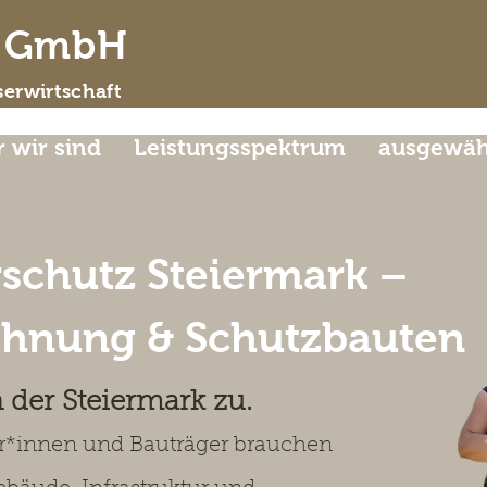
d GmbH
erwirtschaft
 wir sind
Leistungsspektrum
ausgewähl
schutz Steiermark –
chnung & Schutzbauten
der Steiermark zu
.
r*innen und Bauträger brauchen