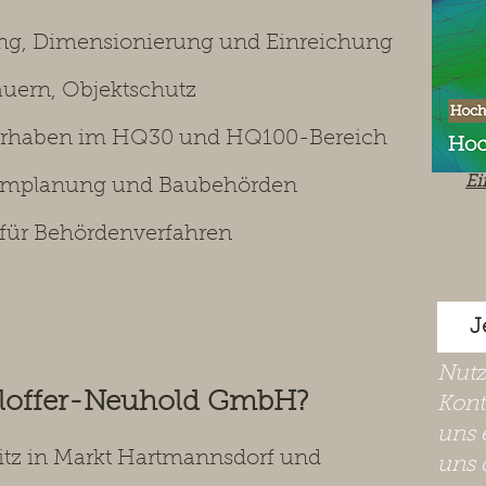
ng, Dimensionierung und Einreichung
uern, Objektschutz
vorhaben im HQ30 und HQ100-Bereich
Ei
aumplanung und Baubehörden
 für Behördenverfahren
J
​Nut
hloffer-Neuhold GmbH?
Kont
uns 
Sitz in Markt Hartmannsdorf und
uns 