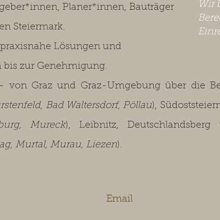
Wir 
ggeber*innen, Planer*innen, Bauträger
Bere
en Steiermark.
Einr
 praxisnahe Lösungen und
h bis zur Genehmigung.
 von Graz und Graz-Umgebung über die Bez
rstenfeld
,
Bad Waltersdorf, Pöllau
), Südoststeier
sburg, Mureck
), Leibnitz, Deutschlandsberg
g, Murtal, Murau, Liezen
).
Email