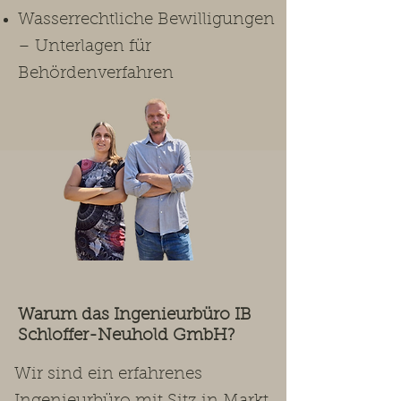
Wasserrechtliche Bewilligungen
– Unterlagen für
Behördenverfahren
Warum das Ingenieurbüro IB
Schloffer-Neuhold GmbH?
Wir sind ein erfahrenes