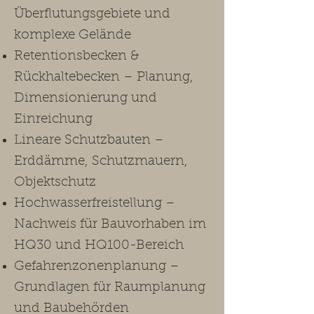
Überflutungsgebiete und
komplexe Gelände
Retentionsbecken &
Rückhaltebecken – Planung,
Dimensionierung und
Einreichung
Lineare Schutzbauten –
Erddämme, Schutzmauern,
Objektschutz
Hochwasserfreistellung –
Nachweis für Bauvorhaben im
HQ30 und HQ100-Bereich
Gefahrenzonenplanung –
Grundlagen für Raumplanung
und Baubehörden