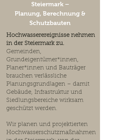
Steiermark –
Planung, Berechnung &
Schutzbauten
Hochwasserereignisse nehmen
in der Steiermark zu.
Gemeinden,
Grundeigentümer*innen,
Planer*innen und Bauträger
brauchen verlässliche
Planungsgrundlagen – damit
Gebäude, Infrastruktur und
Siedlungsbereiche wirksam
geschützt werden.
Wir planen und projektierten
Hochwasserschutzmaßnahmen