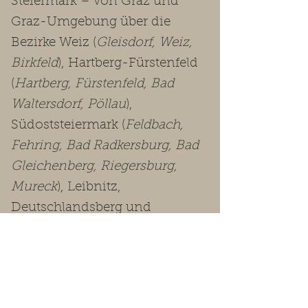
Steiermark – von Graz und
Graz-Umgebung über die
Bezirke Weiz (
Gleisdorf, Weiz,
Birkfeld
), Hartberg-Fürstenfeld
(
Hartberg, Fürstenfeld, Bad
Waltersdorf, Pöllau
),
Südoststeiermark (
Feldbach,
Fehring, Bad Radkersburg, Bad
Gleichenberg, Riegersburg,
Mureck
), Leibnitz,
Deutschlandsberg und
Voitsberg bis in die
Obersteiermark
(Leoben, Bruck-
Mürzzuschlag, Murtal, Murau,
Liezen
).