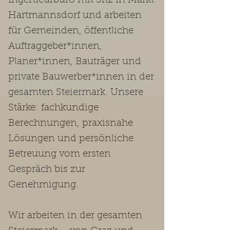
Ingenieurbüro mit Sitz in Markt
Hartmannsdorf und arbeiten
für Gemeinden, öffentliche
Auftraggeber*innen,
Planer*innen, Bauträger und
private Bauwerber*innen in der
gesamten Steiermark. Unsere
Stärke: fachkundige
Berechnungen, praxisnahe
Lösungen und persönliche
Betreuung vom ersten
Gespräch bis zur
Genehmigung.
Wir arbeiten in der gesamten