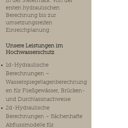
in der Steiermark: von der
ersten hydraulischen
Berechnung bis zur
umsetzungsreifen
Einreichplanung.​
Unsere Leistungen im
Hochwasserschutz ​
1d-Hydraulische
Berechnungen –
Wasserspiegellagenberechnung
en für Fließgewässer, Brücken-
und Durchlassnachweise
2d-Hydraulische
Berechnungen – flächenhafte
Abflussmodelle für