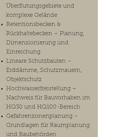
Überflutungsgebiete und
komplexe Gelände
Retentionsbecken &
Rückhaltebecken – Planung,
Dimensionierung und
Einreichung
Lineare Schutzbauten –
Erddämme, Schutzmauern,
Objektschutz
Hochwasserfreistellung –
Nachweis für Bauvorhaben im
HQ30 und HQ100-Bereich
Gefahrenzonenplanung –
Grundlagen für Raumplanung
und Baubehörden