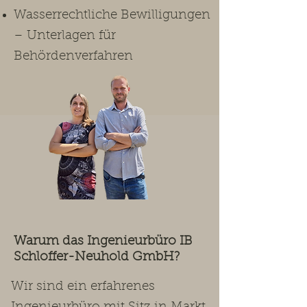
Wasserrechtliche Bewilligungen
– Unterlagen für
Behördenverfahren
Warum das Ingenieurbüro IB
Schloffer-Neuhold GmbH?
Wir sind ein erfahrenes