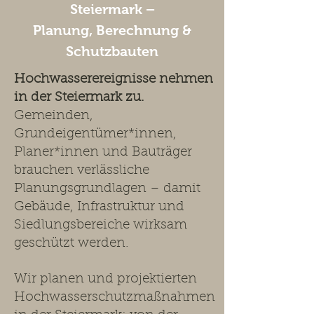
Steiermark –
Planung, Berechnung &
Schutzbauten
Hochwasserereignisse nehmen
in der Steiermark zu.
Gemeinden,
Grundeigentümer*innen,
Planer*innen und Bauträger
brauchen verlässliche
Planungsgrundlagen – damit
Gebäude, Infrastruktur und
Siedlungsbereiche wirksam
geschützt werden.
Wir planen und projektierten
Hochwasserschutzmaßnahmen