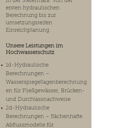
in der Steiermark: von der
ersten hydraulischen
Berechnung bis zur
umsetzungsreifen
Einreichplanung.​
Unsere Leistungen im
Hochwasserschutz ​
1d-Hydraulische
Berechnungen –
Wasserspiegellagenberechnung
en für Fließgewässer, Brücken-
und Durchlassnachweise
2d-Hydraulische
Berechnungen – flächenhafte
Abflussmodelle für