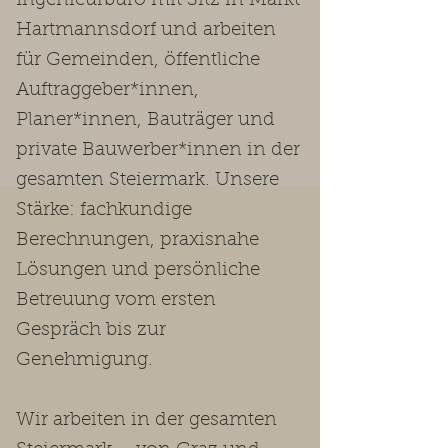
Ingenieurbüro mit Sitz in Markt
Hartmannsdorf und arbeiten
für Gemeinden, öffentliche
Auftraggeber*innen,
Planer*innen, Bauträger und
private Bauwerber*innen in der
gesamten Steiermark. Unsere
Stärke: fachkundige
Berechnungen, praxisnahe
Lösungen und persönliche
Betreuung vom ersten
Gespräch bis zur
Genehmigung.
Wir arbeiten in der gesamten