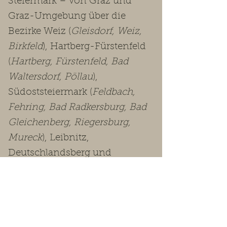
Steiermark – von Graz und
Graz-Umgebung über die
Bezirke Weiz (
Gleisdorf, Weiz,
Birkfeld
), Hartberg-Fürstenfeld
(
Hartberg, Fürstenfeld, Bad
Waltersdorf, Pöllau
),
Südoststeiermark (
Feldbach,
Fehring, Bad Radkersburg, Bad
Gleichenberg, Riegersburg,
Mureck
), Leibnitz,
Deutschlandsberg und
Voitsberg bis in die
Obersteiermark
(Leoben, Bruck-
Mürzzuschlag, Murtal, Murau,
Liezen
).