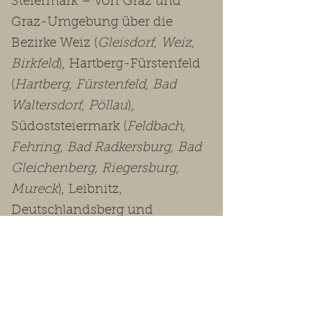
Steiermark – von Graz und
Graz-Umgebung über die
Bezirke Weiz (
Gleisdorf, Weiz,
Birkfeld
), Hartberg-Fürstenfeld
(
Hartberg, Fürstenfeld, Bad
Waltersdorf, Pöllau
),
Südoststeiermark (
Feldbach,
Fehring, Bad Radkersburg, Bad
Gleichenberg, Riegersburg,
Mureck
), Leibnitz,
Deutschlandsberg und
Voitsberg bis in die
Obersteiermark
(Leoben, Bruck-
Mürzzuschlag, Murtal, Murau,
Liezen
).