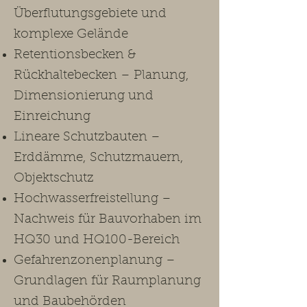
Überflutungsgebiete und
komplexe Gelände
Retentionsbecken &
Rückhaltebecken – Planung,
Dimensionierung und
Einreichung
Lineare Schutzbauten –
Erddämme, Schutzmauern,
Objektschutz
Hochwasserfreistellung –
Nachweis für Bauvorhaben im
HQ30 und HQ100-Bereich
Gefahrenzonenplanung –
Grundlagen für Raumplanung
und Baubehörden