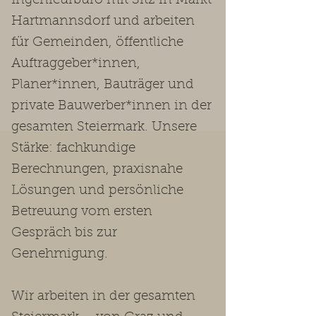
Ingenieurbüro mit Sitz in Markt
Hartmannsdorf und arbeiten
für Gemeinden, öffentliche
Auftraggeber*innen,
Planer*innen, Bauträger und
private Bauwerber*innen in der
gesamten Steiermark. Unsere
Stärke: fachkundige
Berechnungen, praxisnahe
Lösungen und persönliche
Betreuung vom ersten
Gespräch bis zur
Genehmigung.
Wir arbeiten in der gesamten