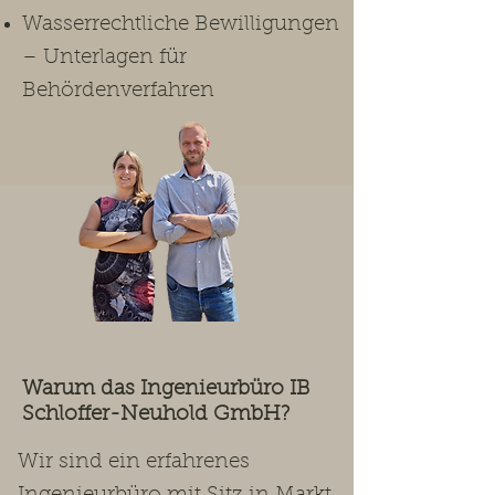
Wasserrechtliche Bewilligungen
– Unterlagen für
Behördenverfahren
Warum das Ingenieurbüro IB
Schloffer-Neuhold GmbH?
Wir sind ein erfahrenes