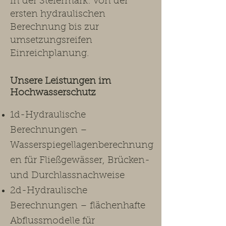
in der Steiermark: von der
ersten hydraulischen
Berechnung bis zur
umsetzungsreifen
Einreichplanung.​
Unsere Leistungen im
Hochwasserschutz ​
1d-Hydraulische
Berechnungen –
Wasserspiegellagenberechnung
en für Fließgewässer, Brücken-
und Durchlassnachweise
2d-Hydraulische
Berechnungen – flächenhafte
Abflussmodelle für