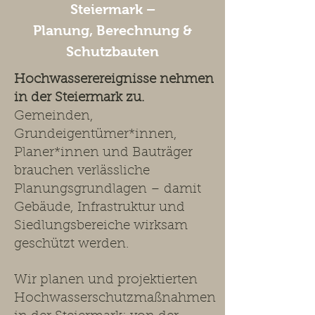
Steiermark –
Planung, Berechnung &
Schutzbauten
Hochwasserereignisse nehmen
in der Steiermark zu.
Gemeinden,
Grundeigentümer*innen,
Planer*innen und Bauträger
brauchen verlässliche
Planungsgrundlagen – damit
Gebäude, Infrastruktur und
Siedlungsbereiche wirksam
geschützt werden.
Wir planen und projektierten
Hochwasserschutzmaßnahmen