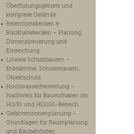
Überflutungsgebiete und
komplexe Gelände
Retentionsbecken &
Rückhaltebecken – Planung,
Dimensionierung und
Einreichung
Lineare Schutzbauten –
Erddämme, Schutzmauern,
Objektschutz
Hochwasserfreistellung –
Nachweis für Bauvorhaben im
HQ30 und HQ100-Bereich
Gefahrenzonenplanung –
Grundlagen für Raumplanung
und Baubehörden