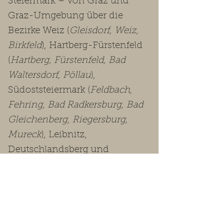
Steiermark – von Graz und
Graz-Umgebung über die
Bezirke Weiz (
Gleisdorf, Weiz,
Birkfeld
), Hartberg-Fürstenfeld
(
Hartberg, Fürstenfeld, Bad
Waltersdorf, Pöllau
),
Südoststeiermark (
Feldbach,
Fehring, Bad Radkersburg, Bad
Gleichenberg, Riegersburg,
Mureck
), Leibnitz,
Deutschlandsberg und
Voitsberg bis in die
Obersteiermark
(Leoben, Bruck-
Mürzzuschlag, Murtal, Murau,
Liezen
).