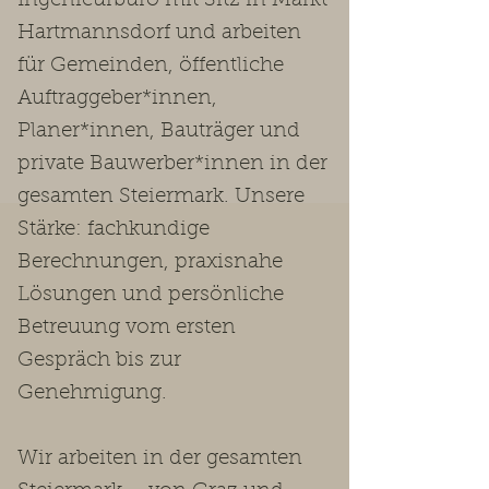
Ingenieurbüro mit Sitz in Markt
Hartmannsdorf und arbeiten
für Gemeinden, öffentliche
Auftraggeber*innen,
Planer*innen, Bauträger und
private Bauwerber*innen in der
gesamten Steiermark. Unsere
Stärke: fachkundige
Berechnungen, praxisnahe
Lösungen und persönliche
Betreuung vom ersten
Gespräch bis zur
Genehmigung.
Wir arbeiten in der gesamten