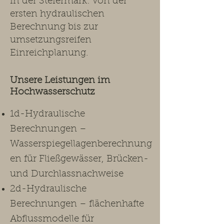
in der Steiermark: von der
ersten hydraulischen
Berechnung bis zur
umsetzungsreifen
Einreichplanung.​
Unsere Leistungen im
Hochwasserschutz ​
1d-Hydraulische
Berechnungen –
Wasserspiegellagenberechnung
en für Fließgewässer, Brücken-
und Durchlassnachweise
2d-Hydraulische
Berechnungen – flächenhafte
Abflussmodelle für