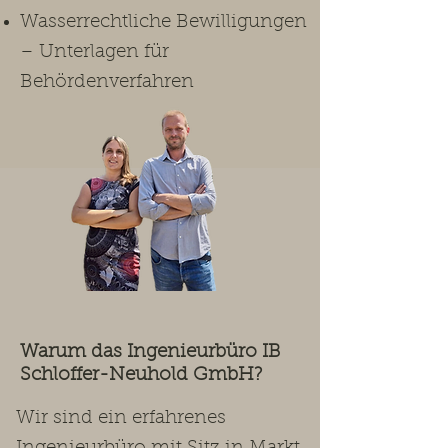
Wasserrechtliche Bewilligungen
– Unterlagen für
Behördenverfahren
Warum das Ingenieurbüro IB
Schloffer-Neuhold GmbH?
Wir sind ein erfahrenes