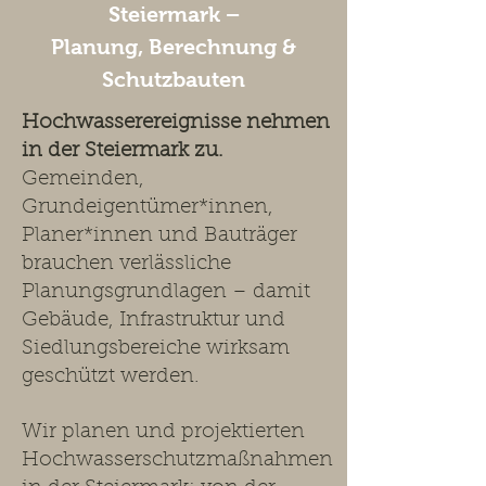
Steiermark –
Planung, Berechnung &
Schutzbauten
Hochwasserereignisse nehmen
in der Steiermark zu.
Gemeinden,
Grundeigentümer*innen,
Planer*innen und Bauträger
brauchen verlässliche
Planungsgrundlagen – damit
Gebäude, Infrastruktur und
Siedlungsbereiche wirksam
geschützt werden.
Wir planen und projektierten
Hochwasserschutzmaßnahmen