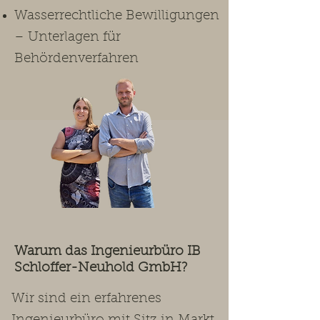
Wasserrechtliche Bewilligungen
– Unterlagen für
Behördenverfahren
Warum das Ingenieurbüro IB
Schloffer-Neuhold GmbH?
Wir sind ein erfahrenes