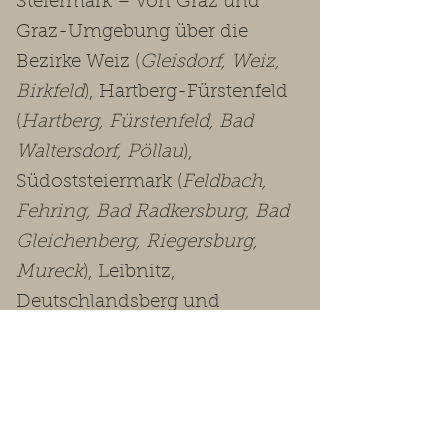
Steiermark – von Graz und
Graz-Umgebung über die
Bezirke Weiz (
Gleisdorf, Weiz,
Birkfeld
), Hartberg-Fürstenfeld
(
Hartberg, Fürstenfeld, Bad
Waltersdorf, Pöllau
),
Südoststeiermark (
Feldbach,
Fehring, Bad Radkersburg, Bad
Gleichenberg, Riegersburg,
Mureck
), Leibnitz,
Deutschlandsberg und
Voitsberg bis in die
Obersteiermark
(Leoben, Bruck-
Mürzzuschlag, Murtal, Murau,
Liezen
).