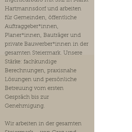
Ingenieurbüro mit Sitz in Markt
Hartmannsdorf und arbeiten
für Gemeinden, öffentliche
Auftraggeber*innen,
Planer*innen, Bauträger und
private Bauwerber*innen in der
gesamten Steiermark. Unsere
Stärke: fachkundige
Berechnungen, praxisnahe
Lösungen und persönliche
Betreuung vom ersten
Gespräch bis zur
Genehmigung.
Wir arbeiten in der gesamten