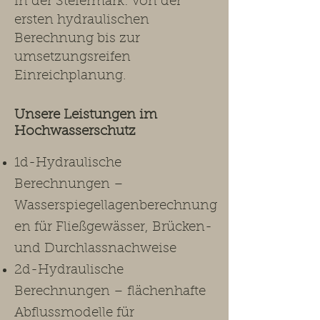
in der Steiermark: von der
ersten hydraulischen
Berechnung bis zur
umsetzungsreifen
Einreichplanung.​
Unsere Leistungen im
Hochwasserschutz ​
1d-Hydraulische
Berechnungen –
Wasserspiegellagenberechnung
en für Fließgewässer, Brücken-
und Durchlassnachweise
2d-Hydraulische
Berechnungen – flächenhafte
Abflussmodelle für