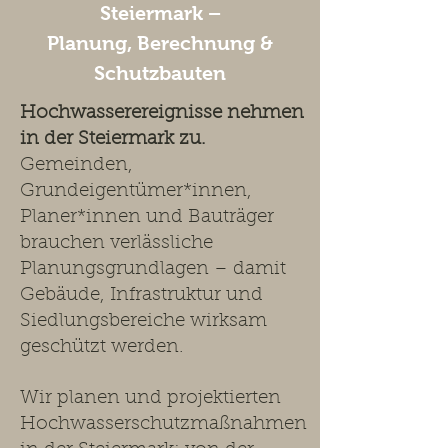
Steiermark –
Planung, Berechnung &
Schutzbauten
Hochwasserereignisse nehmen
in der Steiermark zu.
Gemeinden,
Grundeigentümer*innen,
Planer*innen und Bauträger
brauchen verlässliche
Planungsgrundlagen – damit
Gebäude, Infrastruktur und
Siedlungsbereiche wirksam
geschützt werden.
Wir planen und projektierten
Hochwasserschutzmaßnahmen