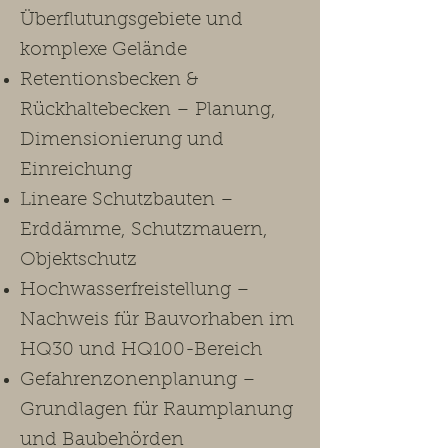
Überflutungsgebiete und
komplexe Gelände
Retentionsbecken &
Rückhaltebecken – Planung,
Dimensionierung und
Einreichung
Lineare Schutzbauten –
Erddämme, Schutzmauern,
Objektschutz
Hochwasserfreistellung –
Nachweis für Bauvorhaben im
HQ30 und HQ100-Bereich
Gefahrenzonenplanung –
Grundlagen für Raumplanung
und Baubehörden