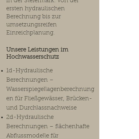
in der Steiermark: von der
ersten hydraulischen
Berechnung bis zur
umsetzungsreifen
Einreichplanung.​
Unsere Leistungen im
Hochwasserschutz ​
1d-Hydraulische
Berechnungen –
Wasserspiegellagenberechnung
en für Fließgewässer, Brücken-
und Durchlassnachweise
2d-Hydraulische
Berechnungen – flächenhafte
Abflussmodelle für