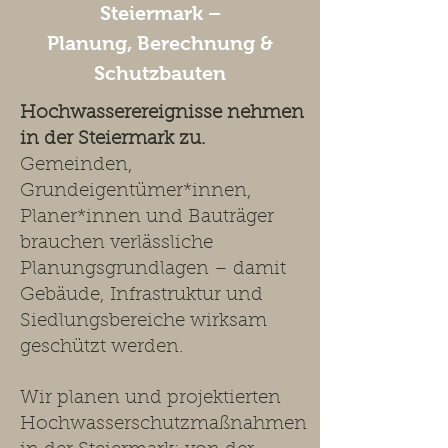
Steiermark –
Planung, Berechnung &
Schutzbauten
Hochwasserereignisse nehmen
in der Steiermark zu.
Gemeinden,
Grundeigentümer*innen,
Planer*innen und Bauträger
brauchen verlässliche
Planungsgrundlagen – damit
Gebäude, Infrastruktur und
Siedlungsbereiche wirksam
geschützt werden.
Wir planen und projektierten
Hochwasserschutzmaßnahmen