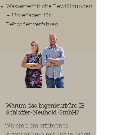
Wasserrechtliche Bewilligungen
– Unterlagen für
Behördenverfahren
Warum das Ingenieurbüro IB
Schloffer-Neuhold GmbH?
Wir sind ein erfahrenes