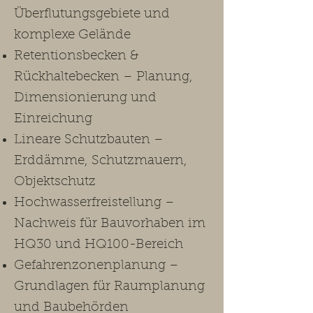
Überflutungsgebiete und
komplexe Gelände
Retentionsbecken &
Rückhaltebecken – Planung,
Dimensionierung und
Einreichung
Lineare Schutzbauten –
Erddämme, Schutzmauern,
Objektschutz
Hochwasserfreistellung –
Nachweis für Bauvorhaben im
HQ30 und HQ100-Bereich
Gefahrenzonenplanung –
Grundlagen für Raumplanung
und Baubehörden