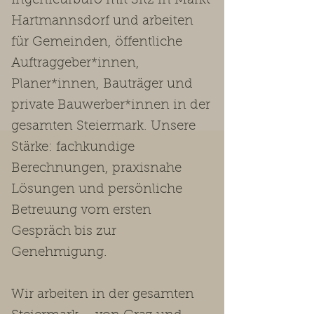
Ingenieurbüro mit Sitz in Markt
Hartmannsdorf und arbeiten
für Gemeinden, öffentliche
Auftraggeber*innen,
Planer*innen, Bauträger und
private Bauwerber*innen in der
gesamten Steiermark. Unsere
Stärke: fachkundige
Berechnungen, praxisnahe
Lösungen und persönliche
Betreuung vom ersten
Gespräch bis zur
Genehmigung.
Wir arbeiten in der gesamten