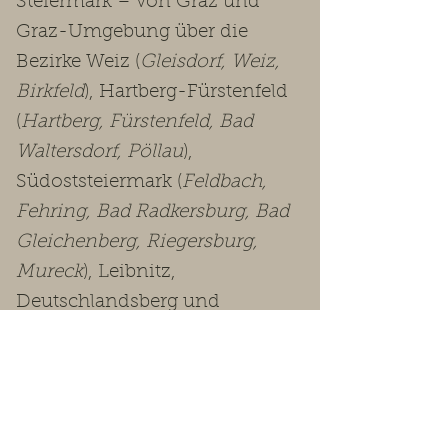
Steiermark – von Graz und
Graz-Umgebung über die
Bezirke Weiz (
Gleisdorf, Weiz,
Birkfeld
), Hartberg-Fürstenfeld
(
Hartberg, Fürstenfeld, Bad
Waltersdorf, Pöllau
),
Südoststeiermark (
Feldbach,
Fehring, Bad Radkersburg, Bad
Gleichenberg, Riegersburg,
Mureck
), Leibnitz,
Deutschlandsberg und
Voitsberg bis in die
Obersteiermark
(Leoben, Bruck-
Mürzzuschlag, Murtal, Murau,
Liezen
).