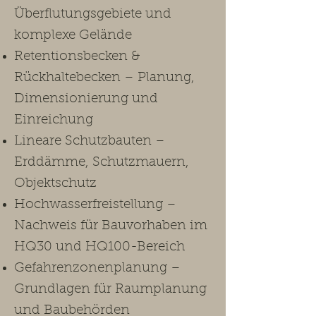
Überflutungsgebiete und
komplexe Gelände
Retentionsbecken &
Rückhaltebecken – Planung,
Dimensionierung und
Einreichung
Lineare Schutzbauten –
Erddämme, Schutzmauern,
Objektschutz
Hochwasserfreistellung –
Nachweis für Bauvorhaben im
HQ30 und HQ100-Bereich
Gefahrenzonenplanung –
Grundlagen für Raumplanung
und Baubehörden