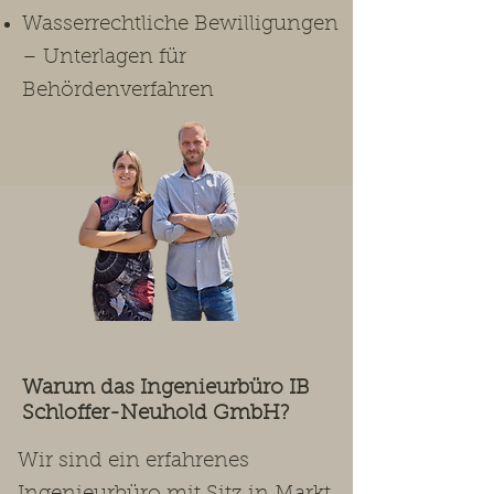
Wasserrechtliche Bewilligungen
– Unterlagen für
Behördenverfahren
Warum das Ingenieurbüro IB
Schloffer-Neuhold GmbH?
Wir sind ein erfahrenes