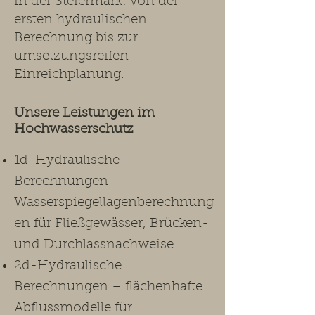
in der Steiermark: von der
ersten hydraulischen
Berechnung bis zur
umsetzungsreifen
Einreichplanung.​
Unsere Leistungen im
Hochwasserschutz ​
1d-Hydraulische
Berechnungen –
Wasserspiegellagenberechnung
en für Fließgewässer, Brücken-
und Durchlassnachweise
2d-Hydraulische
Berechnungen – flächenhafte
Abflussmodelle für