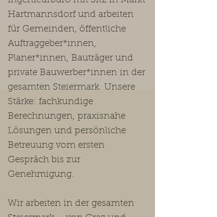
Ingenieurbüro mit Sitz in Markt
Hartmannsdorf und arbeiten
für Gemeinden, öffentliche
Auftraggeber*innen,
Planer*innen, Bauträger und
private Bauwerber*innen in der
gesamten Steiermark. Unsere
Stärke: fachkundige
Berechnungen, praxisnahe
Lösungen und persönliche
Betreuung vom ersten
Gespräch bis zur
Genehmigung.
Wir arbeiten in der gesamten