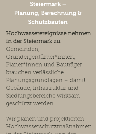
Steiermark –
Planung, Berechnung &
Schutzbauten
Hochwasserereignisse nehmen
in der Steiermark zu.
Gemeinden,
Grundeigentümer*innen,
Planer*innen und Bauträger
brauchen verlässliche
Planungsgrundlagen – damit
Gebäude, Infrastruktur und
Siedlungsbereiche wirksam
geschützt werden.
Wir planen und projektierten
Hochwasserschutzmaßnahmen