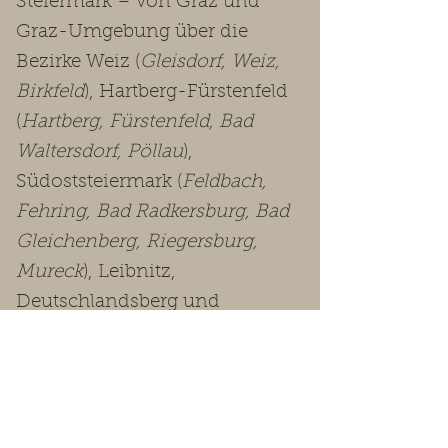
Steiermark – von Graz und
Graz-Umgebung über die
Bezirke Weiz (
Gleisdorf, Weiz,
Birkfeld
), Hartberg-Fürstenfeld
(
Hartberg, Fürstenfeld, Bad
Waltersdorf, Pöllau
),
Südoststeiermark (
Feldbach,
Fehring, Bad Radkersburg, Bad
Gleichenberg, Riegersburg,
Mureck
), Leibnitz,
Deutschlandsberg und
Voitsberg bis in die
Obersteiermark
(Leoben, Bruck-
Mürzzuschlag, Murtal, Murau,
Liezen
).