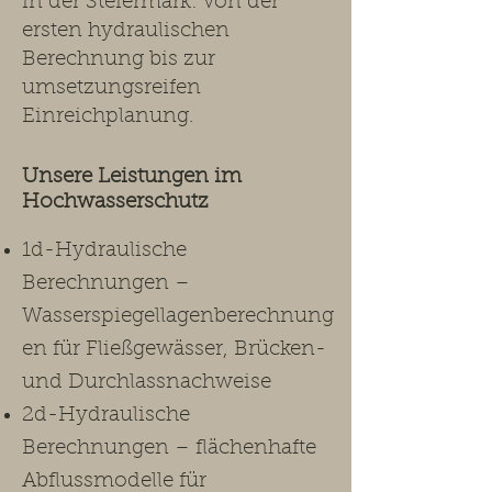
in der Steiermark: von der
ersten hydraulischen
Berechnung bis zur
umsetzungsreifen
Einreichplanung.​
Unsere Leistungen im
Hochwasserschutz ​
1d-Hydraulische
Berechnungen –
Wasserspiegellagenberechnung
en für Fließgewässer, Brücken-
und Durchlassnachweise
2d-Hydraulische
Berechnungen – flächenhafte
Abflussmodelle für