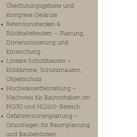
Überflutungsgebiete und
komplexe Gelände
Retentionsbecken &
Rückhaltebecken – Planung,
Dimensionierung und
Einreichung
Lineare Schutzbauten –
Erddämme, Schutzmauern,
Objektschutz
Hochwasserfreistellung –
Nachweis für Bauvorhaben im
HQ30 und HQ100-Bereich
Gefahrenzonenplanung –
Grundlagen für Raumplanung
und Baubehörden