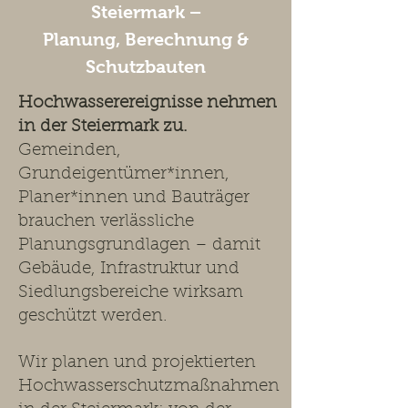
Steiermark –
Planung, Berechnung &
Schutzbauten
Hochwasserereignisse nehmen
in der Steiermark zu.
Gemeinden,
Grundeigentümer*innen,
Planer*innen und Bauträger
brauchen verlässliche
Planungsgrundlagen – damit
Gebäude, Infrastruktur und
Siedlungsbereiche wirksam
geschützt werden.
Wir planen und projektierten
Hochwasserschutzmaßnahmen