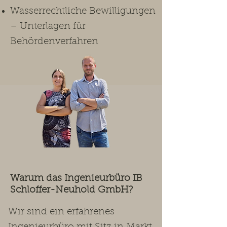
Wasserrechtliche Bewilligungen
– Unterlagen für
Behördenverfahren
Warum das Ingenieurbüro IB
Schloffer-Neuhold GmbH?
Wir sind ein erfahrenes