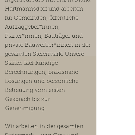
Ingenieurbüro mit Sitz in Markt
Hartmannsdorf und arbeiten
für Gemeinden, öffentliche
Auftraggeber*innen,
Planer*innen, Bauträger und
private Bauwerber*innen in der
gesamten Steiermark. Unsere
Stärke: fachkundige
Berechnungen, praxisnahe
Lösungen und persönliche
Betreuung vom ersten
Gespräch bis zur
Genehmigung.
Wir arbeiten in der gesamten