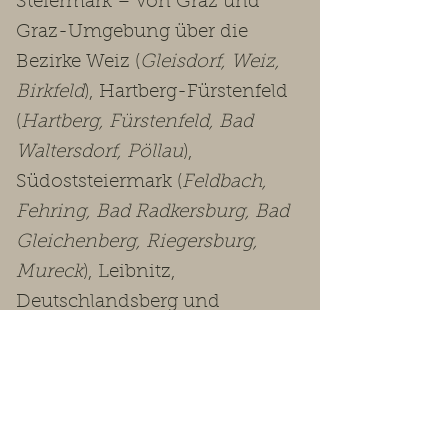
Steiermark – von Graz und
Graz-Umgebung über die
Bezirke Weiz (
Gleisdorf, Weiz,
Birkfeld
), Hartberg-Fürstenfeld
(
Hartberg, Fürstenfeld, Bad
Waltersdorf, Pöllau
),
Südoststeiermark (
Feldbach,
Fehring, Bad Radkersburg, Bad
Gleichenberg, Riegersburg,
Mureck
), Leibnitz,
Deutschlandsberg und
Voitsberg bis in die
Obersteiermark
(Leoben, Bruck-
Mürzzuschlag, Murtal, Murau,
Liezen
).