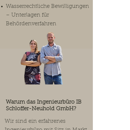
Wasserrechtliche Bewilligungen
– Unterlagen für
Behördenverfahren
Warum das Ingenieurbüro IB
Schloffer-Neuhold GmbH?
Wir sind ein erfahrenes