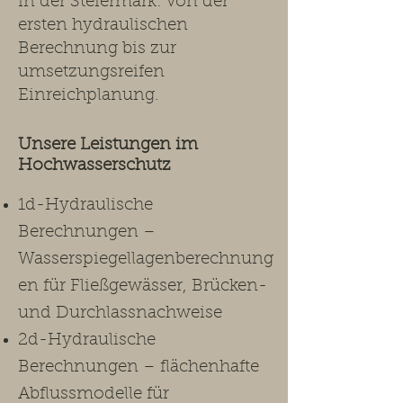
in der Steiermark: von der
ersten hydraulischen
Berechnung bis zur
umsetzungsreifen
Einreichplanung.​
Unsere Leistungen im
Hochwasserschutz ​
1d-Hydraulische
Berechnungen –
Wasserspiegellagenberechnung
en für Fließgewässer, Brücken-
und Durchlassnachweise
2d-Hydraulische
Berechnungen – flächenhafte
Abflussmodelle für