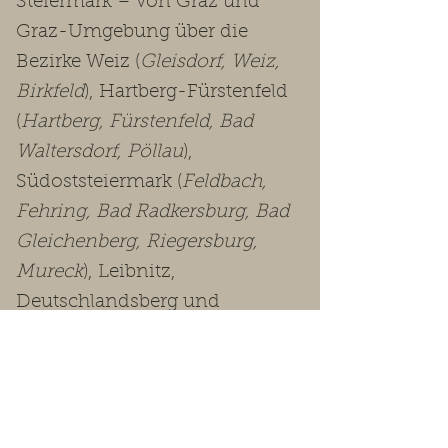
Steiermark – von Graz und
Graz-Umgebung über die
Bezirke Weiz (
Gleisdorf, Weiz,
Birkfeld
), Hartberg-Fürstenfeld
(
Hartberg, Fürstenfeld, Bad
Waltersdorf, Pöllau
),
Südoststeiermark (
Feldbach,
Fehring, Bad Radkersburg, Bad
Gleichenberg, Riegersburg,
Mureck
), Leibnitz,
Deutschlandsberg und
Voitsberg bis in die
Obersteiermark
(Leoben, Bruck-
Mürzzuschlag, Murtal, Murau,
Liezen
).