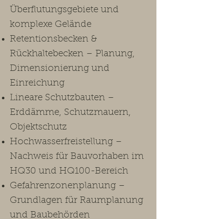
Überflutungsgebiete und
komplexe Gelände
Retentionsbecken &
Rückhaltebecken – Planung,
Dimensionierung und
Einreichung
Lineare Schutzbauten –
Erddämme, Schutzmauern,
Objektschutz
Hochwasserfreistellung –
Nachweis für Bauvorhaben im
HQ30 und HQ100-Bereich
Gefahrenzonenplanung –
Grundlagen für Raumplanung
und Baubehörden