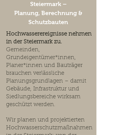
Steiermark –
Planung, Berechnung &
Schutzbauten
Hochwasserereignisse nehmen
in der Steiermark zu.
Gemeinden,
Grundeigentümer*innen,
Planer*innen und Bauträger
brauchen verlässliche
Planungsgrundlagen – damit
Gebäude, Infrastruktur und
Siedlungsbereiche wirksam
geschützt werden.
Wir planen und projektierten
Hochwasserschutzmaßnahmen