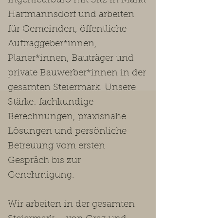
Ingenieurbüro mit Sitz in Markt
Hartmannsdorf und arbeiten
für Gemeinden, öffentliche
Auftraggeber*innen,
Planer*innen, Bauträger und
private Bauwerber*innen in der
gesamten Steiermark. Unsere
Stärke: fachkundige
Berechnungen, praxisnahe
Lösungen und persönliche
Betreuung vom ersten
Gespräch bis zur
Genehmigung.
Wir arbeiten in der gesamten