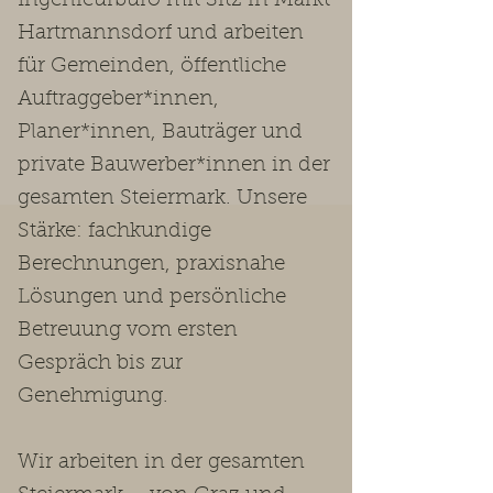
Ingenieurbüro mit Sitz in Markt
Hartmannsdorf und arbeiten
für Gemeinden, öffentliche
Auftraggeber*innen,
Planer*innen, Bauträger und
private Bauwerber*innen in der
gesamten Steiermark. Unsere
Stärke: fachkundige
Berechnungen, praxisnahe
Lösungen und persönliche
Betreuung vom ersten
Gespräch bis zur
Genehmigung.
Wir arbeiten in der gesamten