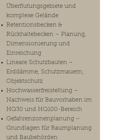
Überflutungsgebiete und
komplexe Gelände
Retentionsbecken &
Rückhaltebecken – Planung,
Dimensionierung und
Einreichung
Lineare Schutzbauten –
Erddämme, Schutzmauern,
Objektschutz
Hochwasserfreistellung –
Nachweis für Bauvorhaben im
HQ30 und HQ100-Bereich
Gefahrenzonenplanung –
Grundlagen für Raumplanung
und Baubehörden