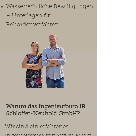
Wasserrechtliche Bewilligungen
– Unterlagen für
Behördenverfahren
Warum das Ingenieurbüro IB
Schloffer-Neuhold GmbH?
Wir sind ein erfahrenes