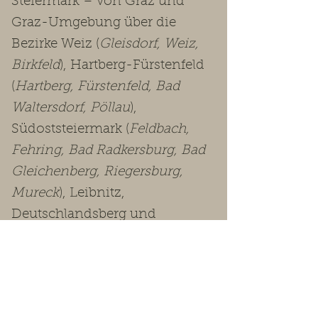
Steiermark – von Graz und
Graz-Umgebung über die
Bezirke Weiz (
Gleisdorf, Weiz,
Birkfeld
), Hartberg-Fürstenfeld
(
Hartberg, Fürstenfeld, Bad
Waltersdorf, Pöllau
),
Südoststeiermark (
Feldbach,
Fehring, Bad Radkersburg, Bad
Gleichenberg, Riegersburg,
Mureck
), Leibnitz,
Deutschlandsberg und
Voitsberg bis in die
Obersteiermark
(Leoben, Bruck-
Mürzzuschlag, Murtal, Murau,
Liezen
).