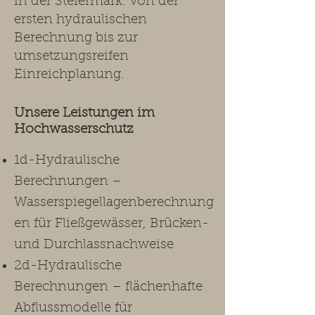
in der Steiermark: von der
ersten hydraulischen
Berechnung bis zur
umsetzungsreifen
Einreichplanung.​
Unsere Leistungen im
Hochwasserschutz ​
1d-Hydraulische
Berechnungen –
Wasserspiegellagenberechnung
en für Fließgewässer, Brücken-
und Durchlassnachweise
2d-Hydraulische
Berechnungen – flächenhafte
Abflussmodelle für