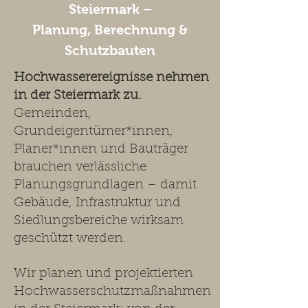
Steiermark –
Planung, Berechnung &
Schutzbauten
Hochwasserereignisse nehmen
in der Steiermark zu.
Gemeinden,
Grundeigentümer*innen,
Planer*innen und Bauträger
brauchen verlässliche
Planungsgrundlagen – damit
Gebäude, Infrastruktur und
Siedlungsbereiche wirksam
geschützt werden.
Wir planen und projektierten
Hochwasserschutzmaßnahmen