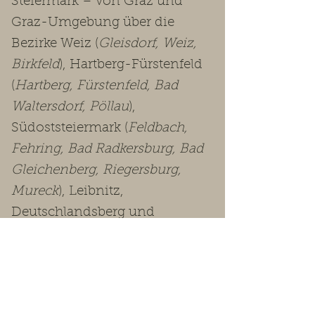
Steiermark – von Graz und
Graz-Umgebung über die
Bezirke Weiz (
Gleisdorf, Weiz,
Birkfeld
), Hartberg-Fürstenfeld
(
Hartberg, Fürstenfeld, Bad
Waltersdorf, Pöllau
),
Südoststeiermark (
Feldbach,
Fehring, Bad Radkersburg, Bad
Gleichenberg, Riegersburg,
Mureck
), Leibnitz,
Deutschlandsberg und
Voitsberg bis in die
Obersteiermark
(Leoben, Bruck-
Mürzzuschlag, Murtal, Murau,
Liezen
).