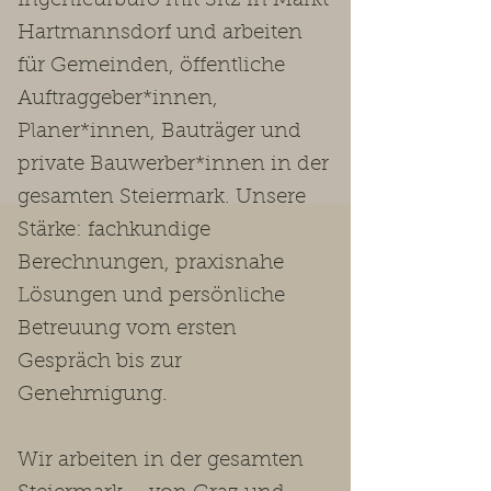
Ingenieurbüro mit Sitz in Markt
Hartmannsdorf und arbeiten
für Gemeinden, öffentliche
Auftraggeber*innen,
Planer*innen, Bauträger und
private Bauwerber*innen in der
gesamten Steiermark. Unsere
Stärke: fachkundige
Berechnungen, praxisnahe
Lösungen und persönliche
Betreuung vom ersten
Gespräch bis zur
Genehmigung.
Wir arbeiten in der gesamten