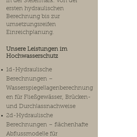
in der Steiermark: von der
ersten hydraulischen
Berechnung bis zur
umsetzungsreifen
Einreichplanung.​
Unsere Leistungen im
Hochwasserschutz ​
1d-Hydraulische
Berechnungen –
Wasserspiegellagenberechnung
en für Fließgewässer, Brücken-
und Durchlassnachweise
2d-Hydraulische
Berechnungen – flächenhafte
Abflussmodelle für