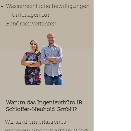
Wasserrechtliche Bewilligungen
– Unterlagen für
Behördenverfahren
Warum das Ingenieurbüro IB
Schloffer-Neuhold GmbH?
Wir sind ein erfahrenes