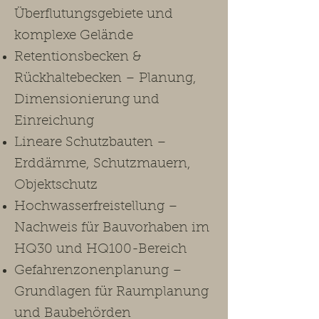
Überflutungsgebiete und
komplexe Gelände
Retentionsbecken &
Rückhaltebecken – Planung,
Dimensionierung und
Einreichung
Lineare Schutzbauten –
Erddämme, Schutzmauern,
Objektschutz
Hochwasserfreistellung –
Nachweis für Bauvorhaben im
HQ30 und HQ100-Bereich
Gefahrenzonenplanung –
Grundlagen für Raumplanung
und Baubehörden