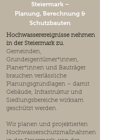
Steiermark –
Planung, Berechnung &
Schutzbauten
Hochwasserereignisse nehmen
in der Steiermark zu.
Gemeinden,
Grundeigentümer*innen,
Planer*innen und Bauträger
brauchen verlässliche
Planungsgrundlagen – damit
Gebäude, Infrastruktur und
Siedlungsbereiche wirksam
geschützt werden.
Wir planen und projektierten
Hochwasserschutzmaßnahmen