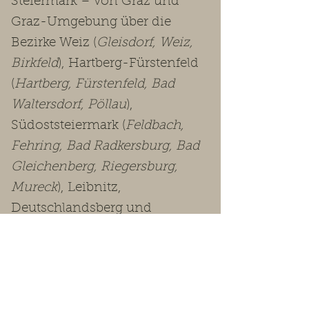
Steiermark – von Graz und
Graz-Umgebung über die
Bezirke Weiz (
Gleisdorf, Weiz,
Birkfeld
), Hartberg-Fürstenfeld
(
Hartberg, Fürstenfeld, Bad
Waltersdorf, Pöllau
),
Südoststeiermark (
Feldbach,
Fehring, Bad Radkersburg, Bad
Gleichenberg, Riegersburg,
Mureck
), Leibnitz,
Deutschlandsberg und
Voitsberg bis in die
Obersteiermark
(Leoben, Bruck-
Mürzzuschlag, Murtal, Murau,
Liezen
).