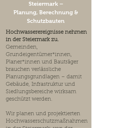
Steiermark –
Planung, Berechnung &
Schutzbauten
Hochwasserereignisse nehmen
in der Steiermark zu.
Gemeinden,
Grundeigentümer*innen,
Planer*innen und Bauträger
brauchen verlässliche
Planungsgrundlagen – damit
Gebäude, Infrastruktur und
Siedlungsbereiche wirksam
geschützt werden.
Wir planen und projektierten
Hochwasserschutzmaßnahmen