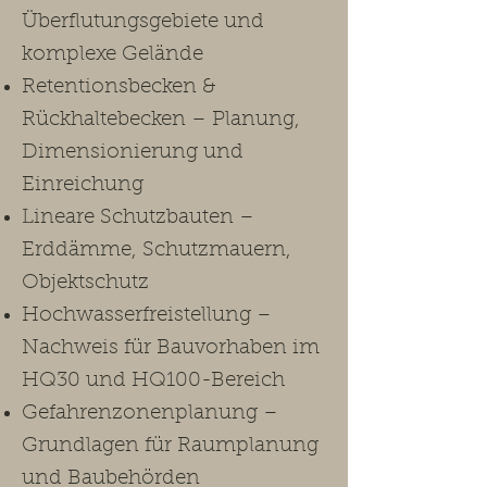
Überflutungsgebiete und
komplexe Gelände
Retentionsbecken &
Rückhaltebecken – Planung,
Dimensionierung und
Einreichung
Lineare Schutzbauten –
Erddämme, Schutzmauern,
Objektschutz
Hochwasserfreistellung –
Nachweis für Bauvorhaben im
HQ30 und HQ100-Bereich
Gefahrenzonenplanung –
Grundlagen für Raumplanung
und Baubehörden