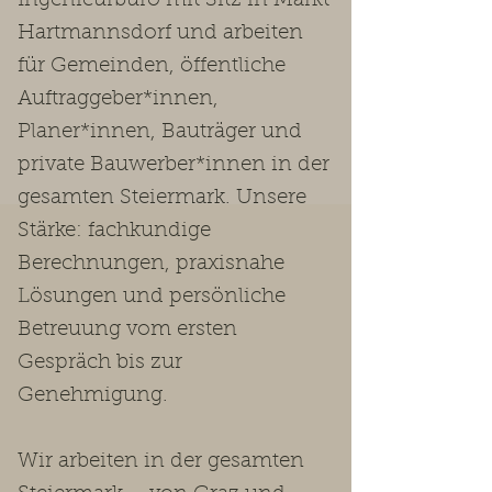
Ingenieurbüro mit Sitz in Markt
Hartmannsdorf und arbeiten
für Gemeinden, öffentliche
Auftraggeber*innen,
Planer*innen, Bauträger und
private Bauwerber*innen in der
gesamten Steiermark. Unsere
Stärke: fachkundige
Berechnungen, praxisnahe
Lösungen und persönliche
Betreuung vom ersten
Gespräch bis zur
Genehmigung.
Wir arbeiten in der gesamten