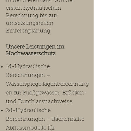
in der Steiermark: von der
ersten hydraulischen
Berechnung bis zur
umsetzungsreifen
Einreichplanung.​
Unsere Leistungen im
Hochwasserschutz ​
1d-Hydraulische
Berechnungen –
Wasserspiegellagenberechnung
en für Fließgewässer, Brücken-
und Durchlassnachweise
2d-Hydraulische
Berechnungen – flächenhafte
Abflussmodelle für