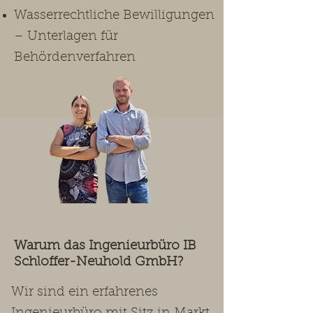
Wasserrechtliche Bewilligungen
– Unterlagen für
Behördenverfahren
Warum das Ingenieurbüro IB
Schloffer-Neuhold GmbH?
Wir sind ein erfahrenes