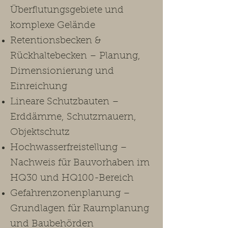
Überflutungsgebiete und
komplexe Gelände
Retentionsbecken &
Rückhaltebecken – Planung,
Dimensionierung und
Einreichung
Lineare Schutzbauten –
Erddämme, Schutzmauern,
Objektschutz
Hochwasserfreistellung –
Nachweis für Bauvorhaben im
HQ30 und HQ100-Bereich
Gefahrenzonenplanung –
Grundlagen für Raumplanung
und Baubehörden