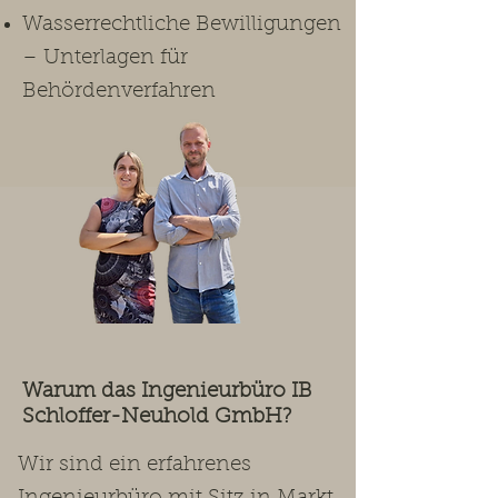
Wasserrechtliche Bewilligungen
– Unterlagen für
Behördenverfahren
Warum das Ingenieurbüro IB
Schloffer-Neuhold GmbH?
Wir sind ein erfahrenes