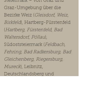
Steiermark – von Graz und
Graz-Umgebung über die
Bezirke Weiz (
Gleisdorf, Weiz,
Birkfeld
), Hartberg-Fürstenfeld
(
Hartberg, Fürstenfeld, Bad
Waltersdorf, Pöllau
),
Südoststeiermark (
Feldbach,
Fehring, Bad Radkersburg, Bad
Gleichenberg, Riegersburg,
Mureck
), Leibnitz,
Deutschlandsberg und
Voitsberg bis in die
Obersteiermark
(Leoben, Bruck-
Mürzzuschlag, Murtal, Murau,
Liezen
).