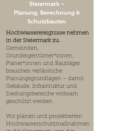
Steiermark –
Planung, Berechnung &
Schutzbauten
Hochwasserereignisse nehmen
in der Steiermark zu.
Gemeinden,
Grundeigentümer*innen,
Planer*innen und Bauträger
brauchen verlässliche
Planungsgrundlagen – damit
Gebäude, Infrastruktur und
Siedlungsbereiche wirksam
geschützt werden.
Wir planen und projektierten
Hochwasserschutzmaßnahmen