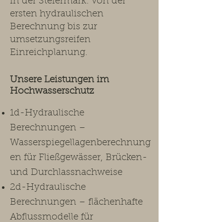
in der Steiermark: von der
ersten hydraulischen
Berechnung bis zur
umsetzungsreifen
Einreichplanung.​
Unsere Leistungen im
Hochwasserschutz ​
1d-Hydraulische
Berechnungen –
Wasserspiegellagenberechnung
en für Fließgewässer, Brücken-
und Durchlassnachweise
2d-Hydraulische
Berechnungen – flächenhafte
Abflussmodelle für