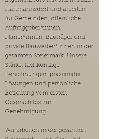
Ingenieurbüro mit Sitz in Markt
Hartmannsdorf und arbeiten
für Gemeinden, öffentliche
Auftraggeber*innen,
Planer*innen, Bauträger und
private Bauwerber*innen in der
gesamten Steiermark. Unsere
Stärke: fachkundige
Berechnungen, praxisnahe
Lösungen und persönliche
Betreuung vom ersten
Gespräch bis zur
Genehmigung.
Wir arbeiten in der gesamten