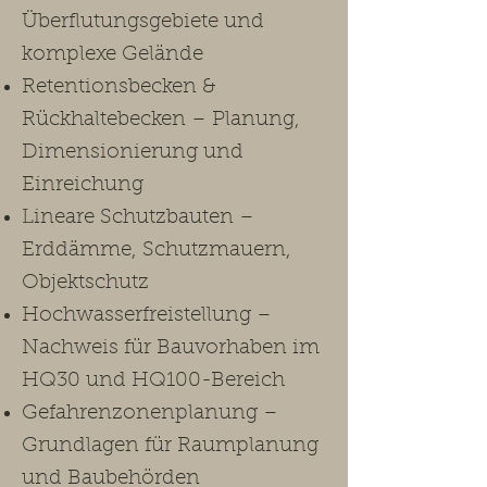
Überflutungsgebiete und
komplexe Gelände
Retentionsbecken &
Rückhaltebecken – Planung,
Dimensionierung und
Einreichung
Lineare Schutzbauten –
Erddämme, Schutzmauern,
Objektschutz
Hochwasserfreistellung –
Nachweis für Bauvorhaben im
HQ30 und HQ100-Bereich
Gefahrenzonenplanung –
Grundlagen für Raumplanung
und Baubehörden