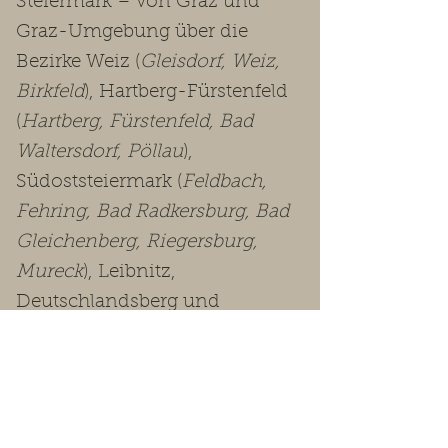
Steiermark – von Graz und
Graz-Umgebung über die
Bezirke Weiz (
Gleisdorf, Weiz,
Birkfeld
), Hartberg-Fürstenfeld
(
Hartberg, Fürstenfeld, Bad
Waltersdorf, Pöllau
),
Südoststeiermark (
Feldbach,
Fehring, Bad Radkersburg, Bad
Gleichenberg, Riegersburg,
Mureck
), Leibnitz,
Deutschlandsberg und
Voitsberg bis in die
Obersteiermark
(Leoben, Bruck-
Mürzzuschlag, Murtal, Murau,
Liezen
).