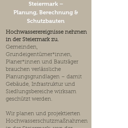
Steiermark –
Planung, Berechnung &
Schutzbauten
Hochwasserereignisse nehmen
in der Steiermark zu.
Gemeinden,
Grundeigentümer*innen,
Planer*innen und Bauträger
brauchen verlässliche
Planungsgrundlagen – damit
Gebäude, Infrastruktur und
Siedlungsbereiche wirksam
geschützt werden.
Wir planen und projektierten
Hochwasserschutzmaßnahmen