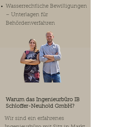
Wasserrechtliche Bewilligungen
– Unterlagen für
Behördenverfahren
Warum das Ingenieurbüro IB
Schloffer-Neuhold GmbH?
Wir sind ein erfahrenes