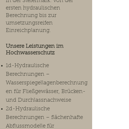
in der Steiermark: von der
ersten hydraulischen
Berechnung bis zur
umsetzungsreifen
Einreichplanung.​
Unsere Leistungen im
Hochwasserschutz ​
1d-Hydraulische
Berechnungen –
Wasserspiegellagenberechnung
en für Fließgewässer, Brücken-
und Durchlassnachweise
2d-Hydraulische
Berechnungen – flächenhafte
Abflussmodelle für