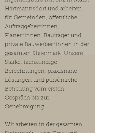
Ingenieurbüro mit Sitz in Markt
Hartmannsdorf und arbeiten
für Gemeinden, öffentliche
Auftraggeber*innen,
Planer*innen, Bauträger und
private Bauwerber*innen in der
gesamten Steiermark. Unsere
Stärke: fachkundige
Berechnungen, praxisnahe
Lösungen und persönliche
Betreuung vom ersten
Gespräch bis zur
Genehmigung.
Wir arbeiten in der gesamten