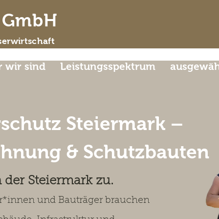
d GmbH
erwirtschaft
 wir sind
Leistungsspektrum
ausgewähl
schutz Steiermark –
chnung & Schutzbauten
der Steiermark zu
.
r*innen und Bauträger brauchen