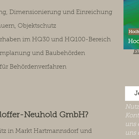
ng, Dimensionierung und Einreichung
uern, Objektschutz
vorhaben im HQ30 und HQ100-Bereich
Ei
aumplanung und Baubehörden
 für Behördenverfahren
J
​Nut
hloffer-Neuhold GmbH?
Kont
uns 
Sitz in Markt Hartmannsdorf und
uns 