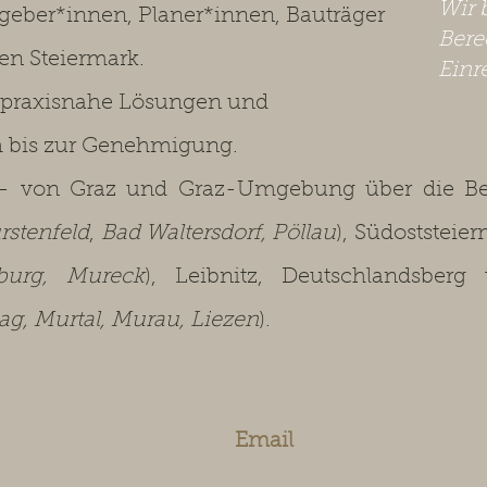
Wir 
ggeber*innen, Planer*innen, Bauträger
Bere
en Steiermark.
Einr
 praxisnahe Lösungen und
h bis zur Genehmigung.
 von Graz und Graz-Umgebung über die Bez
rstenfeld
,
Bad Waltersdorf, Pöllau
), Südoststeier
sburg, Mureck
), Leibnitz, Deutschlandsberg
g, Murtal, Murau, Liezen
).
Email