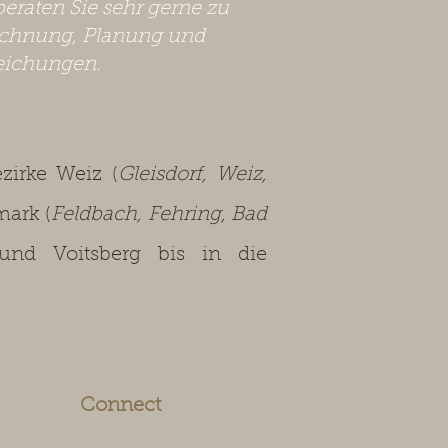
beraten Sie sehr gerne zu
chnung, Planung und
eichungen.
irke Weiz (
Gleisdorf, Weiz,
mark (
Feldbach, Fehring, Bad
 und Voitsberg bis in die
Connect