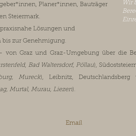
Wir 
ggeber*innen, Planer*innen, Bauträger
Bere
en Steiermark.
Einr
 praxisnahe Lösungen und
h bis zur Genehmigung.
 von Graz und Graz-Umgebung über die Bez
rstenfeld
,
Bad Waltersdorf, Pöllau
), Südoststeier
sburg, Mureck
), Leibnitz, Deutschlandsberg
g, Murtal, Murau, Liezen
).
Email