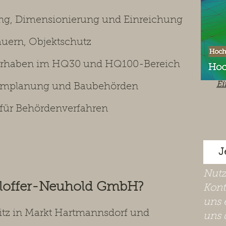
ng, Dimensionierung und Einreichung
uern, Objektschutz
vorhaben im HQ30 und HQ100-Bereich
Ei
aumplanung und Baubehörden
 für Behördenverfahren
J
​Nut
hloffer-Neuhold GmbH?
Kont
uns 
Sitz in Markt Hartmannsdorf und
uns 