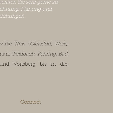
beraten Sie sehr gerne zu
chnung, Planung und
eichungen.
irke Weiz (
Gleisdorf, Weiz,
mark (
Feldbach, Fehring, Bad
 und Voitsberg bis in die
Connect