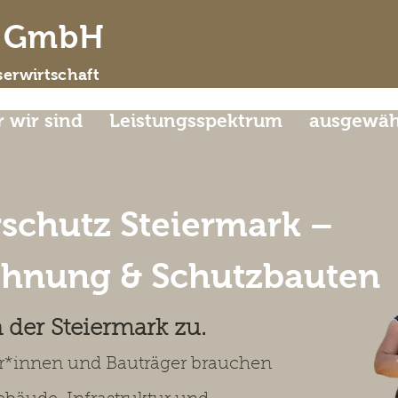
d GmbH
erwirtschaft
 wir sind
Leistungsspektrum
ausgewähl
schutz Steiermark –
chnung & Schutzbauten
der Steiermark zu
.
r*innen und Bauträger brauchen