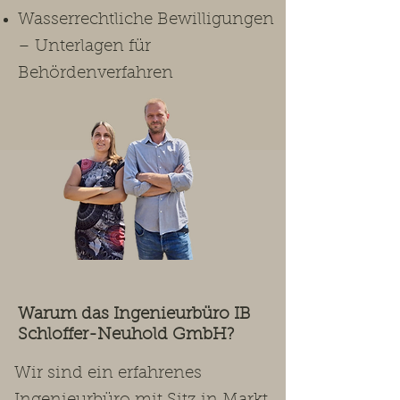
Wasserrechtliche Bewilligungen
– Unterlagen für
Behördenverfahren
Warum das Ingenieurbüro IB
Schloffer-Neuhold GmbH?
Wir sind ein erfahrenes