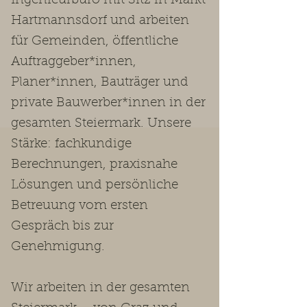
Ingenieurbüro mit Sitz in Markt
Hartmannsdorf und arbeiten
für Gemeinden, öffentliche
Auftraggeber*innen,
Planer*innen, Bauträger und
private Bauwerber*innen in der
gesamten Steiermark. Unsere
Stärke: fachkundige
Berechnungen, praxisnahe
Lösungen und persönliche
Betreuung vom ersten
Gespräch bis zur
Genehmigung.
Wir arbeiten in der gesamten