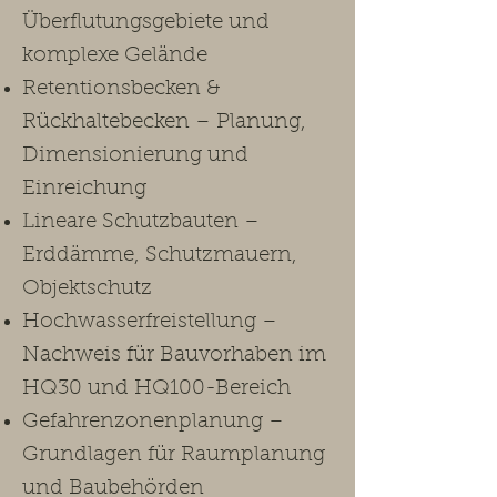
Überflutungsgebiete und
komplexe Gelände
Retentionsbecken &
Rückhaltebecken – Planung,
Dimensionierung und
Einreichung
Lineare Schutzbauten –
Erddämme, Schutzmauern,
Objektschutz
Hochwasserfreistellung –
Nachweis für Bauvorhaben im
HQ30 und HQ100-Bereich
Gefahrenzonenplanung –
Grundlagen für Raumplanung
und Baubehörden