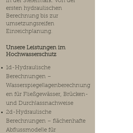
in der Steiermark: von der
ersten hydraulischen
Berechnung bis zur
umsetzungsreifen
Einreichplanung.​
Unsere Leistungen im
Hochwasserschutz ​
1d-Hydraulische
Berechnungen –
Wasserspiegellagenberechnung
en für Fließgewässer, Brücken-
und Durchlassnachweise
2d-Hydraulische
Berechnungen – flächenhafte
Abflussmodelle für