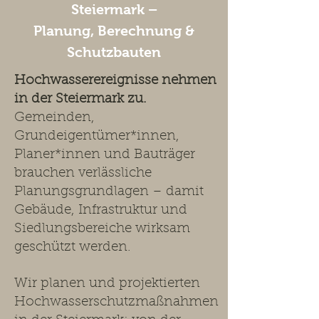
Steiermark –
Planung, Berechnung &
Schutzbauten
Hochwasserereignisse nehmen
in der Steiermark zu.
Gemeinden,
Grundeigentümer*innen,
Planer*innen und Bauträger
brauchen verlässliche
Planungsgrundlagen – damit
Gebäude, Infrastruktur und
Siedlungsbereiche wirksam
geschützt werden.
Wir planen und projektierten
Hochwasserschutzmaßnahmen