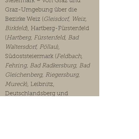
Steiermark – von Graz und
Graz-Umgebung über die
Bezirke Weiz (
Gleisdorf, Weiz,
Birkfeld
), Hartberg-Fürstenfeld
(
Hartberg, Fürstenfeld, Bad
Waltersdorf, Pöllau
),
Südoststeiermark (
Feldbach,
Fehring, Bad Radkersburg, Bad
Gleichenberg, Riegersburg,
Mureck
), Leibnitz,
Deutschlandsberg und
Voitsberg bis in die
Obersteiermark
(Leoben, Bruck-
Mürzzuschlag, Murtal, Murau,
Liezen
).