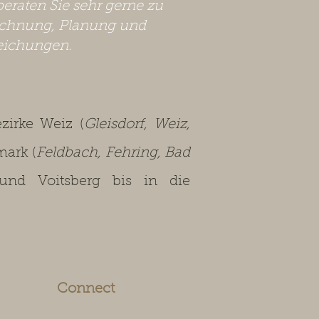
beraten Sie sehr gerne zu
chnung, Planung und
eichungen.
irke Weiz (
Gleisdorf, Weiz,
mark (
Feldbach, Fehring, Bad
 und Voitsberg bis in die
Connect