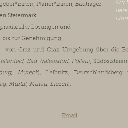
Wir 
ggeber*innen, Planer*innen, Bauträger
Bere
en Steiermark.
Einr
 praxisnahe Lösungen und
h bis zur Genehmigung.
 von Graz und Graz-Umgebung über die Bez
rstenfeld
,
Bad Waltersdorf, Pöllau
), Südoststeier
sburg, Mureck
), Leibnitz, Deutschlandsberg
g, Murtal, Murau, Liezen
).
Email