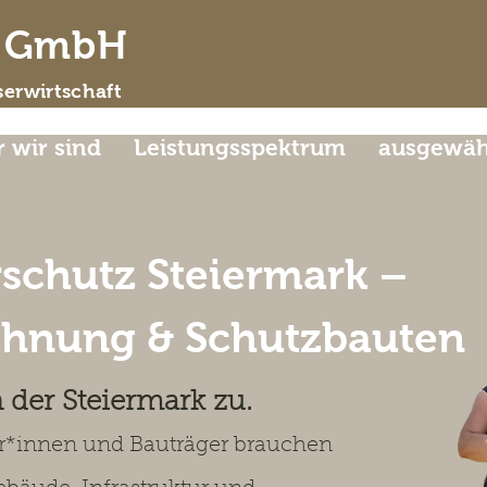
d GmbH
erwirtschaft
 wir sind
Leistungsspektrum
ausgewähl
schutz Steiermark –
chnung & Schutzbauten
der Steiermark zu
.
r*innen und Bauträger brauchen