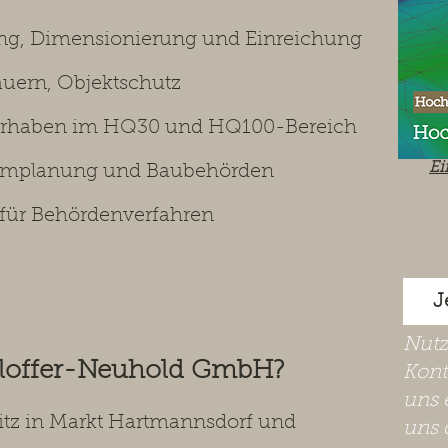
ng, Dimensionierung und Einreichung
uern, Objektschutz
vorhaben im HQ30 und HQ100-Bereich
Ei
aumplanung und Baubehörden
 für Behördenverfahren
J
​Nut
hloffer-Neuhold GmbH?
Kont
uns 
Sitz in Markt Hartmannsdorf und
uns 