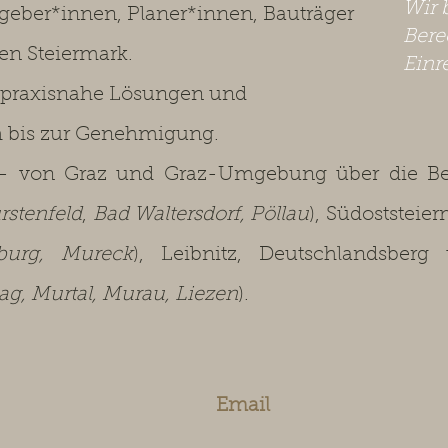
Wir 
ggeber*innen, Planer*innen, Bauträger
Bere
en Steiermark.
Einr
 praxisnahe Lösungen und
h bis zur Genehmigung.
 von Graz und Graz-Umgebung über die Bez
rstenfeld
,
Bad Waltersdorf, Pöllau
), Südoststeier
sburg, Mureck
), Leibnitz, Deutschlandsberg
g, Murtal, Murau, Liezen
).
Email