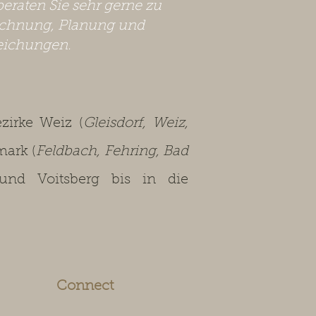
beraten Sie sehr gerne zu
chnung, Planung und
eichungen.
irke Weiz (
Gleisdorf, Weiz,
mark (
Feldbach, Fehring, Bad
 und Voitsberg bis in die
Connect