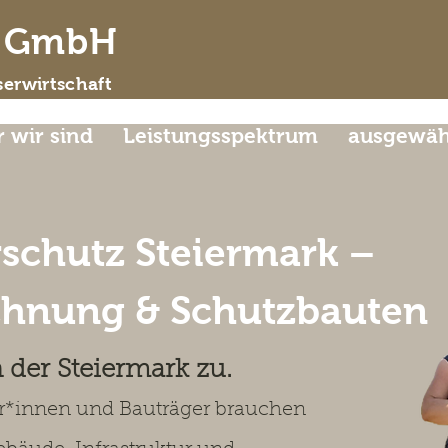
d GmbH
erwirtschaft
 wir sind
Leistungsspektrum
ausgewähl
schutz Steiermark –
chnung & Schutzbauten
der Steiermark zu
.
r*innen und Bauträger brauchen