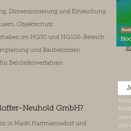
ng, Dimensionierung und Einreichung
uern, Objektschutz
vorhaben im HQ30 und HQ100-Bereich
Ei
aumplanung und Baubehörden
 für Behördenverfahren
J
​Nut
hloffer-Neuhold GmbH?
Kont
uns 
Sitz in Markt Hartmannsdorf und
uns 