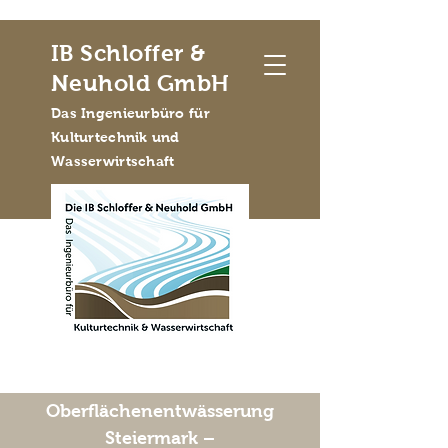
IB Schloffer &
Neuhold GmbH
Das Ingenieurbüro für
Kulturtechnik und
Wasserwirtschaft
Oberflächenentwässerung
Steiermark –