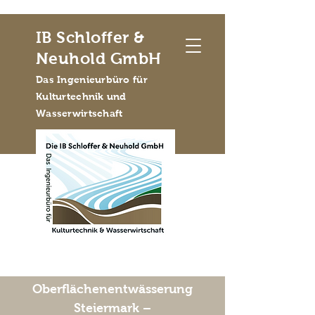
IB Schloffer &
Neuhold GmbH
Das Ingenieurbüro für
Kulturtechnik und
Wasserwirtschaft
Oberflächenentwässerung
Steiermark –