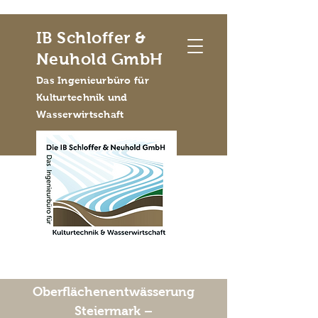
IB Schloffer &
Neuhold GmbH
Das Ingenieurbüro für
Kulturtechnik und
Wasserwirtschaft
Oberflächenentwässerung
Steiermark –