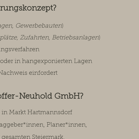
erungskonzept?
agen, Gewerbebauten
)
plätze, Zufahrten, Betriebsanlagen
)
ungsverfahren
oder in hangexponierten Lagen
achweis einfordert
loffer-Neuhold GmbH?
tz in Markt Hartmannsdorf
raggeber*innen, Planer*innen,
r gesamten Steiermark.