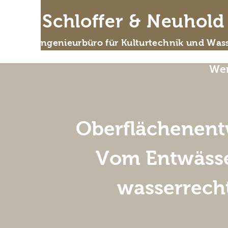
IB Schloffer & Neuhol
Das Ingenieurbüro für Kulturtechnik und Wass
Wer
Oberflächenent
Vom Entwässe
wasserrech