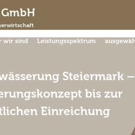
d GmbH
erwirtschaft
 wir sind
Leistungsspektrum
ausgewähl
wässerung Steiermark –
rungskonzept bis zur
tlichen Einreichung