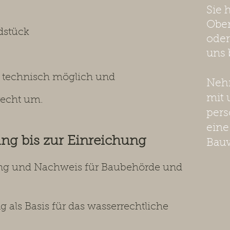
Sie 
Obe
dstück
oder
uns 
k technisch möglich und
Nehm
mit 
recht um.
pers
eine
ng bis zur Einreichung
Bau
ng und Nachweis für Baubehörde
und
als Basis für das wasserrechtliche