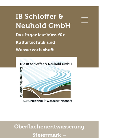
IB Schloffer &
Neuhold GmbH
Das Ingenieurbüro für
Kulturtechnik und
Wasserwirtschaft
Oberflächenentwässerung
Steiermark –