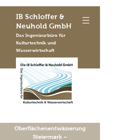
IB Schloffer &
Neuhold GmbH
Das Ingenieurbüro für
Kulturtechnik und
Wasserwirtschaft
Oberflächenentwässerung
Steiermark –