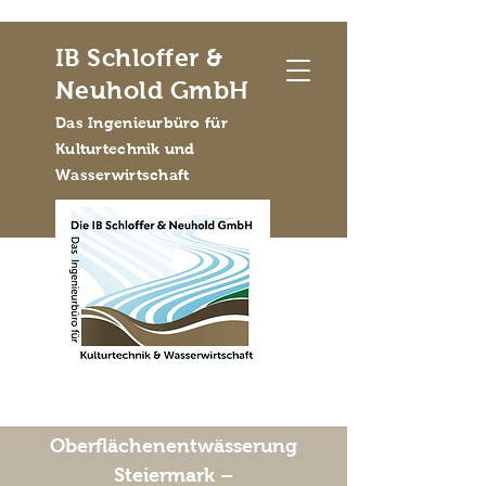
IB Schloffer &
Neuhold GmbH
Das Ingenieurbüro für
Kulturtechnik und
Wasserwirtschaft
Oberflächenentwässerung
Steiermark –