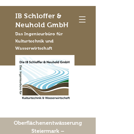
IB Schloffer &
Neuhold GmbH
Das Ingenieurbüro für
Kulturtechnik und
Wasserwirtschaft
Oberflächenentwässerung
Steiermark –