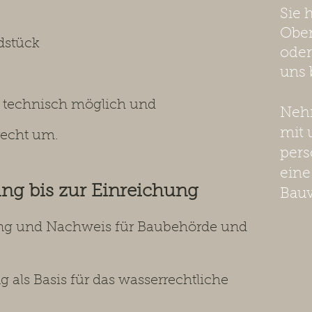
Sie 
Obe
dstück
oder
uns 
k technisch möglich und
Nehm
mit 
recht um.
pers
eine
ng bis zur Einreichung
Bau
ng und Nachweis für Baubehörde
und
als Basis für das wasserrechtliche