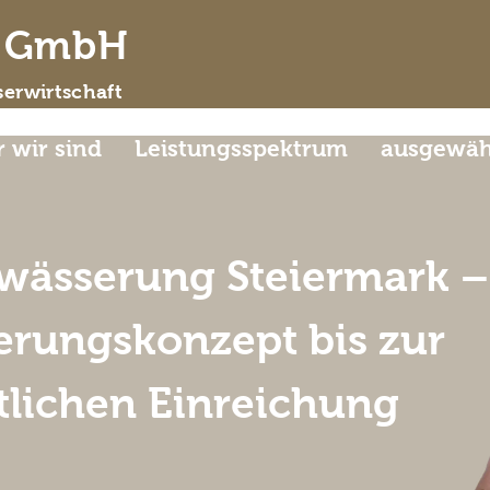
d GmbH
erwirtschaft
 wir sind
Leistungsspektrum
ausgewähl
wässerung Steiermark –
rungskonzept bis zur
tlichen Einreichung