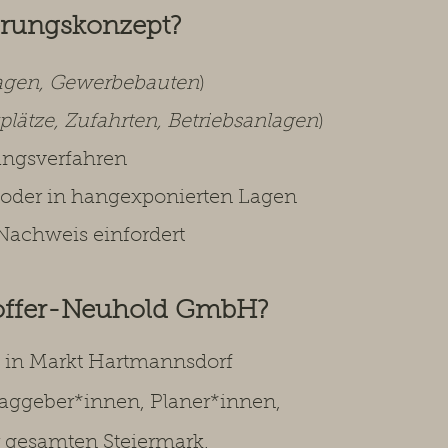
erungskonzept?
agen, Gewerbebauten
)
plätze, Zufahrten, Betriebsanlagen
)
ungsverfahren
oder in hangexponierten Lagen
achweis einfordert
loffer-Neuhold GmbH?
tz in Markt Hartmannsdorf
raggeber*innen, Planer*innen,
r gesamten Steiermark.