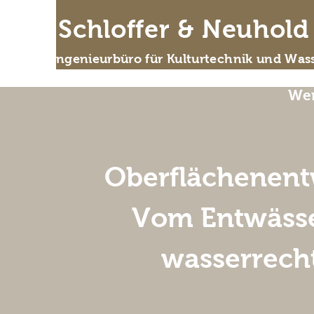
IB Schloffer & Neuhol
Das Ingenieurbüro für Kulturtechnik und Wass
Wer
Oberflächenent
Vom Entwässe
wasserrech