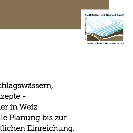
te Projekte
Kontakt
chlagswässern,
zepte -
er in Weiz
le Planung bis zur
tlichen Einreichung.