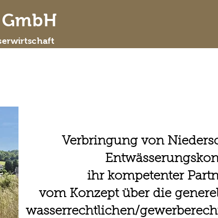
d GmbH
erwirtschaft
 wir sind
Leistungsspektrum
ausgewähl
Verbringung von Nieders
Entwässerungskon
ihr kompetenter Partn
vom Konzept über die generel
wasserrechtlichen/gewerberech