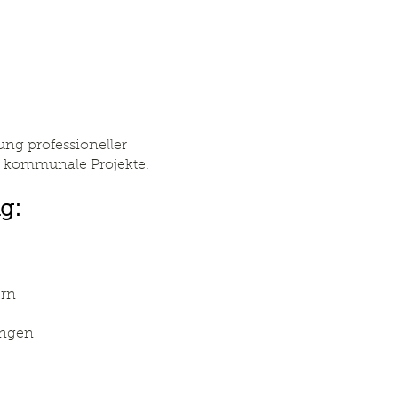
ng professioneller
r kommunale Projekte.
g:
ern
ungen