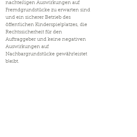
nachteiligen Auswirkungen auf 
Fremdgrundstücke zu erwarten sind 
und ein sicherer Betrieb des 
öffentlichen Kinderspielplatzes, die 
Rechtssicherheit für den 
Auftraggeber und keine negativen 
Auswirkungen auf 
Nachbargrundstücke gewährleistet 
bleibt.
Leistungsumfang:
Erstellung eines 3D-
Geländemodells aus 
Laserscandaten
Ableitung effektiver 
Niederschläge mittels CN-
Werten
2D-hydraulische Modellierung 
für 30- und 100-jährliche 