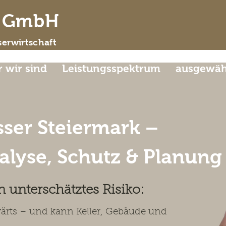
d GmbH
erwirtschaft
 wir sind
Leistungsspektrum
ausgewähl
ser Steiermark –
lyse, Schutz & Planung
n unterschätztes Risiko:
wärts – und kann Keller, Gebäude und