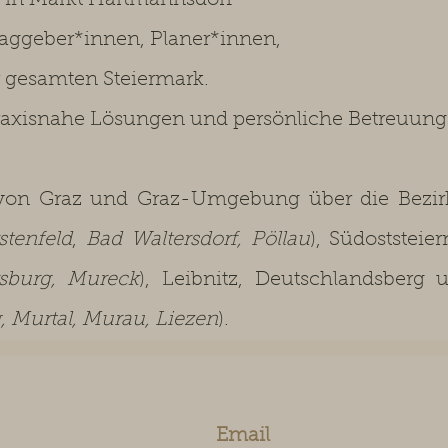
tz in Markt Hartmannsdorf
raggeber*innen, Planer*innen,
r gesamten Steiermark.
axisnahe Lösungen und persönliche Betreuung
on Graz und Graz-Umgebung über die Bezirk
stenfeld
,
Bad Waltersdorf, Pöllau
), Südoststeie
rsburg, Mureck
), Leibnitz, Deutschlandsberg 
 Murtal, Murau, Liezen
).
Email