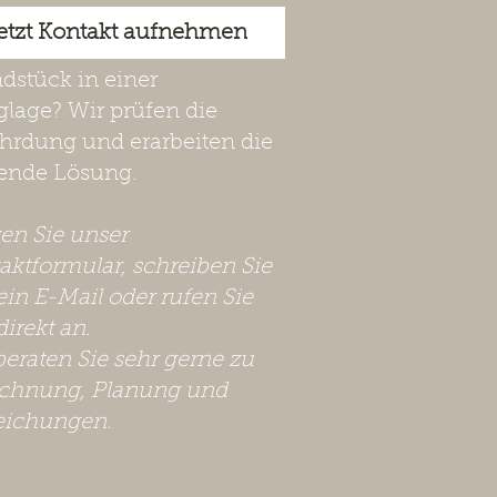
etzt Kontakt aufnehmen
dstück in einer
lage? Wir prüfen die
hrdung und erarbeiten die
ende Lösung.
zen Sie unser
aktformular, schreiben Sie
ein E-Mail oder rufen Sie
direkt an.
beraten Sie sehr gerne zu
chnung, Planung und
eichungen.