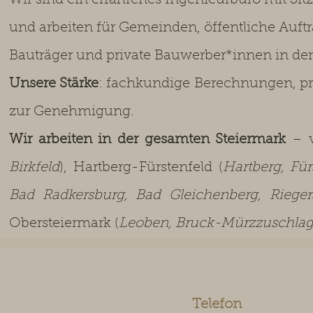
Wir sind ein erfahrenes Ingenieurbüro mit Si
und arbeiten für Gemeinden, öffentliche Auft
Bauträger und private Bauwerber*innen in de
Unsere Stärke
: fachkundige Berechnungen, pr
zur Genehmigung.
Wir arbeiten in der gesamten Steiermark
– v
Birkfeld
), Hartberg-Fürstenfeld (
Hartberg, Für
Bad Radkersburg, Bad Gleichenberg, Riege
Obersteiermark (
Leoben, Bruck-Mürzzuschlag,
Telefon