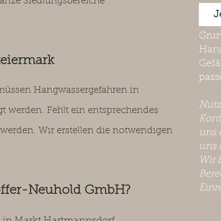
anze Siedlungsbereiche
J
Grun
Hang
teiermark
Gefä
pass
t müssen Hangwassergefahren in
​Nut
t werden. Fehlt ein entsprechendes
Kont
werden. Wir erstellen die notwendigen
uns 
uns 
Wir 
Bere
Einr
offer-Neuhold GmbH?