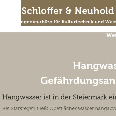
IB Schloffer & Neuhol
Das Ingenieurbüro für Kulturtechnik und Wass
Wer
Hangwas
Gefährdungsana
Hangwasser ist in der Steiermark ei
Bei Starkregen fließt Oberflächenwasser hangab