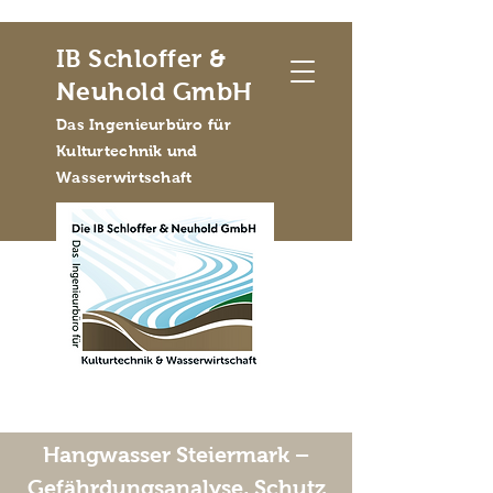
IB Schloffer &
Neuhold GmbH
Das Ingenieurbüro für
Kulturtechnik und
Wasserwirtschaft
Hangwasser Steiermark –
Gefährdungsanalyse, Schutz