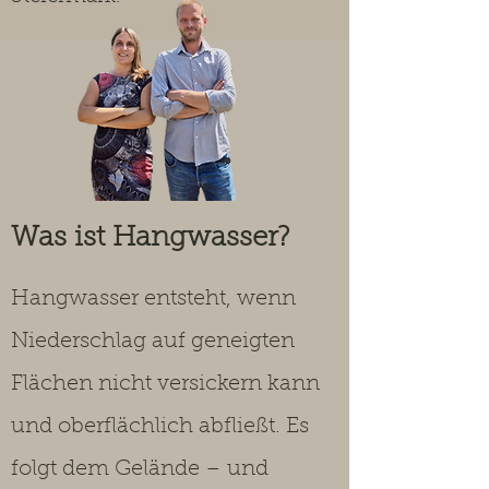
Was ist Hangwasser?
Hangwasser entsteht, wenn
Niederschlag auf geneigten
Flächen nicht versickern kann
und oberflächlich abfließt. Es
folgt dem Gelände – und