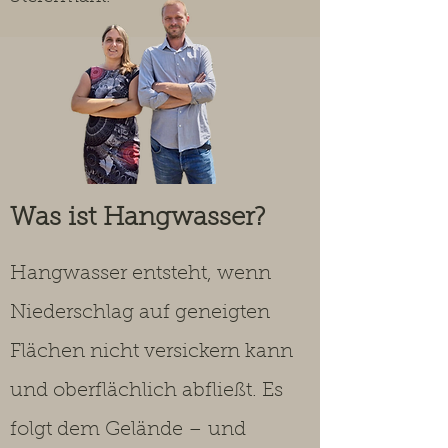
Was ist Hangwasser?
Hangwasser entsteht, wenn
Niederschlag auf geneigten
Flächen nicht versickern kann
und oberflächlich abfließt. Es
folgt dem Gelände – und